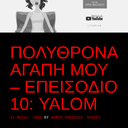
ΠΟΛΥΘΡΌΝΑ
ΑΓΆΠΗ ΜΟΥ
– ΕΠΕΙΣΌΔΙΟ
10: YALOM
13 Μαΐου, 2019
BY
ADMIN_OR6ZDQ2E
SERIES