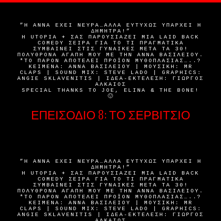
”Η ΆΝΝΑ ΈΧΕΙ ΝΕΎΡΑ…ΑΛΛΆ ΕΥΤΥΧΏΣ ΥΠΆΡΧΕΙ Η
ΔΉΜΗΤΡΑ!”
H UTOPIA + ΣΑΣ ΠΑΡΟΥΣΙΆΖΕΙ ΜΙΑ LAID BACK
COMEDY ΣΕΙΡΆ ΓΙΑ ΤΟ ΤΙ ΠΡΑΓΜΑΤΙΚΆ
ΣΥΜΒΑΊΝΕΙ ΣΤΙΣ ΓΥΝΑΊΚΕΣ ΜΕΤΆ ΤΑ 30!
ΠΟΛΥΘΡΌΝΑ ΑΓΆΠΗ ΜΟΥ ΜΕ ΤΗΝ ΆΝΝΑ ΒΑΣΙΛΕΊΟΥ.
*ΤΟ ΠΑΡΌΝ ΑΠΟΤΕΛΕΊ ΠΡΟΪΌΝ ΜΥΘΟΠΛΑΣΊΑΣ…..?
ΚΕΊΜΕΝΑ: ΆΝΝΑ ΒΑΣΙΛΕΊΟΥ | ΜΟΥΣΙΚΉ: MR
CLAPS | SOUND MIX: STEVE LADO | GRAPHICS:
ANGIE SKLAVENITIS | ΙΔΈΑ-ΕΚΤΈΛΕΣΗ: ΓΙΏΡΓΟΣ
ΑΛΚΑΊΟΣ
SPECIAL THANKS TO JOE, ELINA & THE BONE!
🙂
ΕΠΕΙΣΌΔΙΟ 8: ΤΟ ΣΕΡΒΊΤΣΙΟ
”Η ΆΝΝΑ ΈΧΕΙ ΝΕΎΡΑ…ΑΛΛΆ ΕΥΤΥΧΏΣ ΥΠΆΡΧΕΙ Η
ΔΉΜΗΤΡΑ!”
H UTOPIA + ΣΑΣ ΠΑΡΟΥΣΙΆΖΕΙ ΜΙΑ LAID BACK
COMEDY ΣΕΙΡΆ ΓΙΑ ΤΟ ΤΙ ΠΡΑΓΜΑΤΙΚΆ
ΣΥΜΒΑΊΝΕΙ ΣΤΙΣ ΓΥΝΑΊΚΕΣ ΜΕΤΆ ΤΑ 30!
ΠΟΛΥΘΡΌΝΑ ΑΓΆΠΗ ΜΟΥ ΜΕ ΤΗΝ ΆΝΝΑ ΒΑΣΙΛΕΊΟΥ.
*ΤΟ ΠΑΡΌΝ ΑΠΟΤΕΛΕΊ ΠΡΟΪΌΝ ΜΥΘΟΠΛΑΣΊΑΣ…..?
ΚΕΊΜΕΝΑ: ΆΝΝΑ ΒΑΣΙΛΕΊΟΥ | ΜΟΥΣΙΚΉ: MR
CLAPS | SOUND MIX: STEVE LADO | GRAPHICS:
ANGIE SKLAVENITIS | ΙΔΈΑ-ΕΚΤΈΛΕΣΗ: ΓΙΏΡΓΟΣ
ΑΛΚΑΊΟΣ