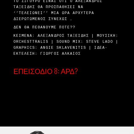
ΤΟ ΣΊΓΟΥΡΟ ΕΊΝΑΙ ΌΤΙ Ο ΑΛΈΞΑΝΔΡΟΣ
ΤΑΞΕΊΔΗΣ ΘΑ ΠΡΟΣΠΑΘΉΣΕΙ ΝΑ
‘’ΤΕΛΕΙΏΝΕΙ’’ ΜΙΑ ΏΡΑ ΑΡΧΎΤΕΡΑ
ΔΙΕΡΩΤΏΜΕΝΟΣ ΣΥΝΕΧΏΣ …
ΔΕΝ ΘΑ ΠΕΘΆΝΟΥΜΕ ΠΟΤΈ??
ΚΕΊΜΕΝΑ: ΑΛΈΞΑΝΔΡΟΣ TΑΞΕΊΔΗΣ | ΜΟΥΣΙΚΉ:
ORCHESTTRALIS | SOUND MIX: STEVE LADO |
GRAPHICS: ANGIE SKLAVENITIS | ΙΔΈΑ-
ΕΚΤΈΛΕΣΗ: ΓΙΏΡΓΟΣ ΑΛΚΑΊΟΣ
ΕΠΕΙΣΌΔΙΟ 8: ΑΡΔ?