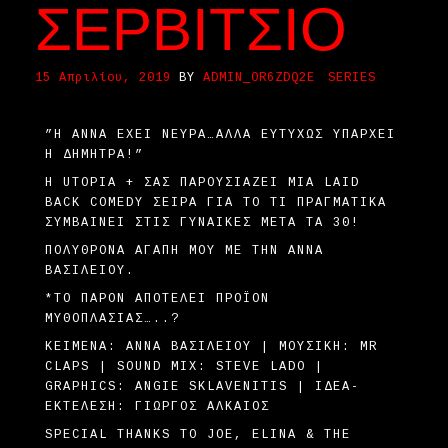
ΣΕΡΒΊΤΣΙΟ
15 Απριλίου, 2019
BY
ADMIN_OR6ZDQ2E
SERIES
”Η ΆΝΝΑ ΈΧΕΙ ΝΕΎΡΑ…ΑΛΛΆ ΕΥΤΥΧΏΣ ΥΠΆΡΧΕΙ
Η ΔΉΜΗΤΡΑ!”
H UTOPIA + ΣΑΣ ΠΑΡΟΥΣΙΆΖΕΙ ΜΙΑ LAID
BACK COMEDY ΣΕΙΡΆ ΓΙΑ ΤΟ ΤΙ ΠΡΑΓΜΑΤΙΚΆ
ΣΥΜΒΑΊΝΕΙ ΣΤΙΣ ΓΥΝΑΊΚΕΣ ΜΕΤΆ ΤΑ 30!
ΠΟΛΥΘΡΌΝΑ ΑΓΆΠΗ ΜΟΥ ΜΕ ΤΗΝ ΆΝΝΑ
ΒΑΣΙΛΕΊΟΥ.
*ΤΟ ΠΑΡΌΝ ΑΠΟΤΕΛΕΊ ΠΡΟΪΌΝ
ΜΥΘΟΠΛΑΣΊΑΣ…..?
ΚΕΊΜΕΝΑ: ΆΝΝΑ ΒΑΣΙΛΕΊΟΥ | ΜΟΥΣΙΚΉ: MR
CLAPS | SOUND MIX: STEVE LADO |
GRAPHICS: ANGIE SKLAVENITIS | ΙΔΈΑ-
ΕΚΤΈΛΕΣΗ: ΓΙΏΡΓΟΣ ΑΛΚΑΊΟΣ
SPECIAL THANKS TO JOE, ELINA & THE