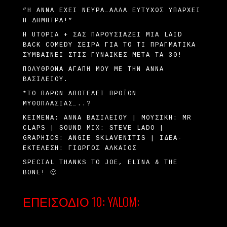
”Η ΆΝΝΑ ΈΧΕΙ ΝΕΎΡΑ…ΑΛΛΆ ΕΥΤΥΧΏΣ ΥΠΆΡΧΕΙ
Η ΔΉΜΗΤΡΑ!”
H UTOPIA + ΣΑΣ ΠΑΡΟΥΣΙΆΖΕΙ ΜΙΑ LAID
BACK COMEDY ΣΕΙΡΆ ΓΙΑ ΤΟ ΤΙ ΠΡΑΓΜΑΤΙΚΆ
ΣΥΜΒΑΊΝΕΙ ΣΤΙΣ ΓΥΝΑΊΚΕΣ ΜΕΤΆ ΤΑ 30!
ΠΟΛΥΘΡΌΝΑ ΑΓΆΠΗ ΜΟΥ ΜΕ ΤΗΝ ΆΝΝΑ
ΒΑΣΙΛΕΊΟΥ.
*ΤΟ ΠΑΡΌΝ ΑΠΟΤΕΛΕΊ ΠΡΟΪΌΝ
ΜΥΘΟΠΛΑΣΊΑΣ…..?
ΚΕΊΜΕΝΑ: ΆΝΝΑ ΒΑΣΙΛΕΊΟΥ | ΜΟΥΣΙΚΉ: MR
CLAPS | SOUND MIX: STEVE LADO |
GRAPHICS: ANGIE SKLAVENITIS | ΙΔΈΑ-
ΕΚΤΈΛΕΣΗ: ΓΙΏΡΓΟΣ ΑΛΚΑΊΟΣ
SPECIAL THANKS TO JOE, ELINA & THE
BONE! 🙂
ΕΠΕΙΣΌΔΙΟ 10: YALOM: