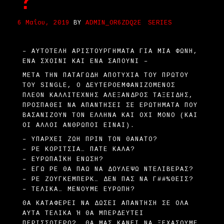
6 Μαΐου, 2019
BY
ADMIN_OR6ZDQ2E
SERIES
– AΥΤΟΤΕΛΉ ΑΡΙΣΤΟΥΡΓΉΜΑΤΑ ΓΙΑ ΜΙΑ ΦΩΝΉ,
ΈΝΑ ΣΧΟΙΝΊ ΚΑΙ ΈΝΑ ΣΑΠΟΎΝΙ –
ΜΕΤΆ ΤΗΝ ΠΑΤΑΓΏΔΗ ΑΠΟΤΥΧΊΑ ΤΟΥ ΠΡΏΤΟΥ
ΤΟΥ SINGLE, Ο ΔΕΥΤΕΡΟΕΜΦΑΝΙΖΌΜΕΝΟΣ
ΠΛΈΟΝ ΚΑΛΛΙΤΈΧΝΗΣ ΑΛΈΞΑΝΔΡΟΣ TΑΞΕΊΔΗΣ,
ΠΡΟΣΠΑΘΕΊ ΝΑ ΑΠΑΝΤΉΣΕΙ ΣΕ ΕΡΩΤΉΜΑΤΑ ΠΟΥ
ΒΑΣΑΝΊΖΟΥΝ ΤΟΝ ΈΛΛΗΝΑ ΚΑΙ ΌΧΙ ΜΌΝΟ (ΚΑΙ
ΟΙ ΆΛΛΟΙ ΆΝΘΡΩΠΟΙ ΕΊΝΑΙ).
– ΥΠΆΡΧΕΙ ΖΩΉ ΠΡΙΝ ΤΟΝ ΘΆΝΑΤΟ?
– ΡΕ ΚΟΡΊΤΣΙΑ… ΠΆΤΕ ΚΑΛΆ?
– ΕΥΡΩΠΑΪΚΉ ΈΝΩΣΗ?
– ΕΓΏ ΡΕ ΘΑ ΠΆΩ ΝΑ ΔΟΥΛΈΨΩ ΝΤΕΛΙΒΕΡΆΣ?
– ΡΕ ΖΟΎΓΚΕΜΠΕΡΚ… ΔΕΝ ΠΑΣ ΝΑ Γ##%ΘΕΊΣ?
– ΤΕΛΙΚΆ… ΜΈΝΟΥΜΕ ΕΥΡΏΠΗ?
ΘΑ ΚΑΤΑΦΈΡΕΙ ΝΑ ΔΏΣΕΙ ΑΠΆΝΤΗΣΗ ΣΕ ΌΛΑ
ΑΥΤΆ ΤΕΛΙΚΆ Ή ΘΑ ΜΠΕΡΔΕΥΤΕΊ Π
ΕΡΙΣΣΌΤΕΡΟ? …ΘΑ ΜΑΣ ΚΆΝΕΙ ΝΑ ΞΕΧΆΣΟΥΜΕ Τ