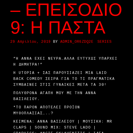
– ΕΠΕΙΣΌΔΙΟ
9: Η ΠΆΣΤΑ
29 Απριλίου, 2019
BY
ADMIN_OR6ZDQ2E
SERIES
”Η ΆΝΝΑ ΈΧΕΙ ΝΕΎΡΑ…ΑΛΛΆ ΕΥΤΥΧΏΣ ΥΠΆΡΧΕΙ
Η ΔΉΜΗΤΡΑ!”
H UTOPIA + ΣΑΣ ΠΑΡΟΥΣΙΆΖΕΙ ΜΙΑ LAID
BACK COMEDY ΣΕΙΡΆ ΓΙΑ ΤΟ ΤΙ ΠΡΑΓΜΑΤΙΚΆ
ΣΥΜΒΑΊΝΕΙ ΣΤΙΣ ΓΥΝΑΊΚΕΣ ΜΕΤΆ ΤΑ 30!
ΠΟΛΥΘΡΌΝΑ ΑΓΆΠΗ ΜΟΥ ΜΕ ΤΗΝ ΆΝΝΑ
ΒΑΣΙΛΕΊΟΥ.
*ΤΟ ΠΑΡΌΝ ΑΠΟΤΕΛΕΊ ΠΡΟΪΌΝ
ΜΥΘΟΠΛΑΣΊΑΣ…..?
ΚΕΊΜΕΝΑ: ΆΝΝΑ ΒΑΣΙΛΕΊΟΥ | ΜΟΥΣΙΚΉ: MR
CLAPS | SOUND MIX: STEVE LADO |