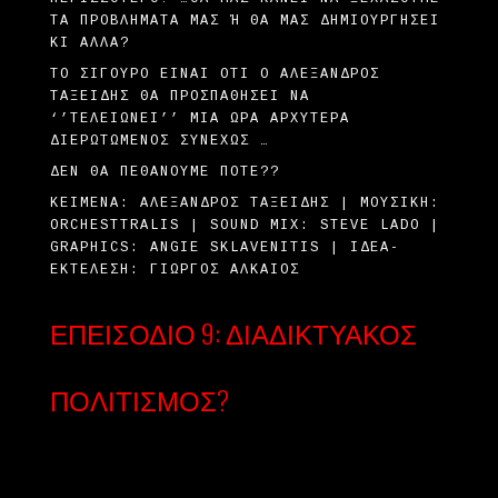
Α ΠΡΟΒΛΉΜΑΤΆ ΜΑΣ Ή ΘΑ ΜΑΣ ΔΗΜΙΟΥΡΓΉΣΕΙ ΚΙ
ΆΛΛΑ?
ΤΟ ΣΊΓΟΥΡΟ ΕΊΝΑΙ ΌΤΙ Ο ΑΛΈΞΑΝΔΡΟΣ
ΤΑΞΕΊΔΗΣ ΘΑ ΠΡΟΣΠΑΘΉΣΕΙ ΝΑ
‘’ΤΕΛΕΙΏΝΕΙ’’ ΜΙΑ ΏΡΑ ΑΡΧΎΤΕΡΑ
ΔΙΕΡΩΤΏΜΕΝΟΣ ΣΥΝΕΧΏΣ …
ΔΕΝ ΘΑ ΠΕΘΆΝΟΥΜΕ ΠΟΤΈ??
ΚΕΊΜΕΝΑ: ΑΛΈΞΑΝΔΡΟΣ TΑΞΕΊΔΗΣ | ΜΟΥΣΙΚΉ:
ORCHESTTRALIS | SOUND MIX: STEVE LADO |
GRAPHICS: ANGIE SKLAVENITIS | ΙΔΈΑ-
ΕΚΤΈΛΕΣΗ: ΓΙΏΡΓΟΣ ΑΛΚΑΊΟΣ
ΕΠΕΙΣΌΔΙΟ 9: ΔΙΑΔΙΚΤΥΑΚΌΣ
ΠΟΛΙΤΙΣΜΌΣ?