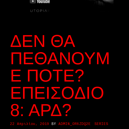
ΔΕΝ ΘΑ
ΠΕΘΆΝΟΥΜ
Ε ΠΟΤΈ?
ΕΠΕΙΣΌΔΙΟ
8: ΑΡΔ?
22 Απριλίου, 2019
BY
ADMIN_OR6ZDQ2E
SERIES