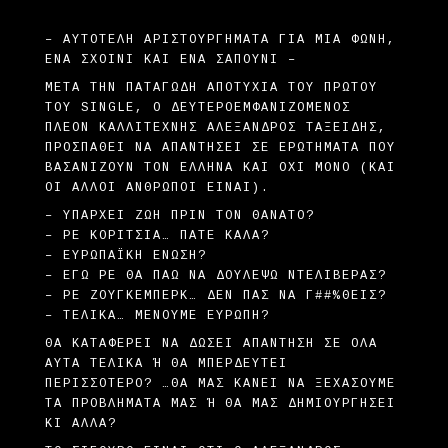
– AΥΤΟΤΕΛΉ ΑΡΙΣΤΟΥΡΓΉΜΑΤΑ ΓΙΑ ΜΙΑ ΦΩΝΉ,
ΈΝΑ ΣΧΟΙΝΊ ΚΑΙ ΈΝΑ ΣΑΠΟΎΝΙ –
ΜΕΤΆ ΤΗΝ ΠΑΤΑΓΏΔΗ ΑΠΟΤΥΧΊΑ ΤΟΥ ΠΡΏΤΟΥ
ΤΟΥ SINGLE, Ο ΔΕΥΤΕΡΟΕΜΦΑΝΙΖΌΜΕΝΟΣ
ΠΛΈΟΝ ΚΑΛΛΙΤΈΧΝΗΣ ΑΛΈΞΑΝΔΡΟΣ TΑΞΕΊΔΗΣ,
ΠΡΟΣΠΑΘΕΊ ΝΑ ΑΠΑΝΤΉΣΕΙ ΣΕ ΕΡΩΤΉΜΑΤΑ ΠΟΥ
ΒΑΣΑΝΊΖΟΥΝ ΤΟΝ ΈΛΛΗΝΑ ΚΑΙ ΌΧΙ ΜΌΝΟ (ΚΑΙ
ΟΙ ΆΛΛΟΙ ΆΝΘΡΩΠΟΙ ΕΊΝΑΙ).
– ΥΠΆΡΧΕΙ ΖΩΉ ΠΡΙΝ ΤΟΝ ΘΆΝΑΤΟ?
– ΡΕ ΚΟΡΊΤΣΙΑ… ΠΆΤΕ ΚΑΛΆ?
– ΕΥΡΩΠΑΪΚΉ ΈΝΩΣΗ?
– ΕΓΏ ΡΕ ΘΑ ΠΆΩ ΝΑ ΔΟΥΛΈΨΩ ΝΤΕΛΙΒΕΡΆΣ?
– ΡΕ ΖΟΎΓΚΕΜΠΕΡΚ… ΔΕΝ ΠΑΣ ΝΑ Γ##%ΘΕΊΣ?
– ΤΕΛΙΚΆ… ΜΈΝΟΥΜΕ ΕΥΡΏΠΗ?
ΘΑ ΚΑΤΑΦΈΡΕΙ ΝΑ ΔΏΣΕΙ ΑΠΆΝΤΗΣΗ ΣΕ ΌΛΑ
ΑΥΤΆ ΤΕΛΙΚΆ Ή ΘΑ ΜΠΕΡΔΕΥΤΕΊ Π
ΕΡΙΣΣΌΤΕΡΟ? …ΘΑ ΜΑΣ ΚΆΝΕΙ ΝΑ ΞΕΧΆΣΟΥΜΕ Τ
Α ΠΡΟΒΛΉΜΑΤΆ ΜΑΣ Ή ΘΑ ΜΑΣ ΔΗΜΙΟΥΡΓΉΣΕΙ ΚΙ
ΆΛΛΑ?