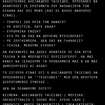
ΚΑΛΛΙΤΈΧΝΗΣ ΑΛΈΞΑΝΔΡΟΣ TΑΞΕΊΔΗΣ, ΠΡΟΣΠΑΘΕΊ ΝΑ
ΑΠΑΝΤΉΣΕΙ ΣΕ ΕΡΩΤΉΜΑΤΑ ΠΟΥ ΒΑΣΑΝΊΖΟΥΝ ΤΟΝ
ΈΛΛΗΝΑ ΚΑΙ ΌΧΙ ΜΌΝΟ (ΚΑΙ ΟΙ ΆΛΛΟΙ ΆΝΘΡΩΠΟΙ
ΕΊΝΑΙ).
– ΥΠΆΡΧΕΙ ΖΩΉ ΠΡΙΝ ΤΟΝ ΘΆΝΑΤΟ?
– ΡΕ ΚΟΡΊΤΣΙΑ… ΠΆΤΕ ΚΑΛΆ?
– ΕΥΡΩΠΑΪΚΉ ΈΝΩΣΗ?
– ΕΓΏ ΡΕ ΘΑ ΠΆΩ ΝΑ ΔΟΥΛΈΨΩ ΝΤΕΛΙΒΕΡΆΣ?
– ΡΕ ΖΟΎΓΚΕΜΠΕΡΚ… ΔΕΝ ΠΑΣ ΝΑ Γ##%ΘΕΊΣ?
– ΤΕΛΙΚΆ… ΜΈΝΟΥΜΕ ΕΥΡΏΠΗ?
ΘΑ ΚΑΤΑΦΈΡΕΙ ΝΑ ΔΏΣΕΙ ΑΠΆΝΤΗΣΗ ΣΕ ΌΛΑ ΑΥΤΆ
ΤΕΛΙΚΆ Ή ΘΑ ΜΠΕΡΔΕΥΤΕΊ ΠΕΡΙΣΣΌΤΕΡΟ? …ΘΑ ΜΑΣ Κ
ΆΝΕΙ ΝΑ ΞΕΧΆΣΟΥΜΕ ΤΑ ΠΡΟΒΛΉΜΑΤΆ ΜΑΣ Ή ΘΑ ΜΑΣ ΔΗ
ΜΙΟΥΡΓΉΣΕΙ ΚΙ ΆΛΛΑ?
ΤΟ ΣΊΓΟΥΡΟ ΕΊΝΑΙ ΌΤΙ Ο ΑΛΈΞΑΝΔΡΟΣ ΤΑΞΕΊΔΗΣ ΘΑ
ΠΡΟΣΠΑΘΉΣΕΙ ΝΑ ‘’ΤΕΛΕΙΏΝΕΙ’’ ΜΙΑ ΏΡΑ ΑΡΧΎΤΕΡΑ
ΔΙΕΡΩΤΏΜΕΝΟΣ ΣΥΝΕΧΏΣ …
ΔΕΝ ΘΑ ΠΕΘΆΝΟΥΜΕ ΠΟΤΈ??
ΚΕΊΜΕΝΑ: ΑΛΈΞΑΝΔΡΟΣ TΑΞΕΊΔΗΣ | ΜΟΥΣΙΚΉ:
ORCHESTTRALIS | SOUND MIX: STEVE LADO |
GRAPHICS: ANGIE SKLAVENITIS | ΙΔΈΑ-ΕΚΤΈΛΕΣΗ: