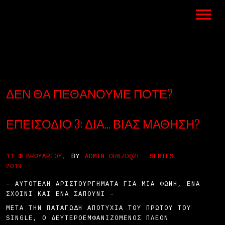
ΔΕΝ ΘΑ ΠΕΘΆΝΟΥΜΕ ΠΟΤΈ?
ΕΠΕΙΣΌΔΙΟ 3: ΔΙΑ… ΒΊΑΣ ΜΆΘΗΣΗ?
BY
11 ΦΕΒΡΟΥΑΡΊΟΥ,
ADMIN_OR6ZDQ2E
SERIES
2019
– AΥΤΟΤΕΛΉ ΑΡΙΣΤΟΥΡΓΉΜΑΤΑ ΓΙΑ ΜΙΑ ΦΩΝΉ, ΈΝΑ
ΣΧΟΙΝΊ ΚΑΙ ΈΝΑ ΣΑΠΟΎΝΙ –
ΜΕΤΆ ΤΗΝ ΠΑΤΑΓΏΔΗ ΑΠΟΤΥΧΊΑ ΤΟΥ ΠΡΏΤΟΥ ΤΟΥ
SINGLE, Ο ΔΕΥΤΕΡΟΕΜΦΑΝΙΖΌΜΕΝΟΣ ΠΛΈΟΝ